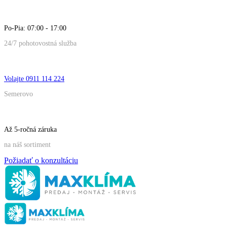
Po-Pia: 07:00 - 17:00
24/7 pohotovostná služba
Volajte 0911 114 224
Semerovo
Až 5-ročná záruka
na náš sortiment
Požiadať o konzultáciu