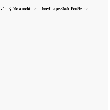
vám rýchlo a urobia prácu hneď na prvýkrát. Používame