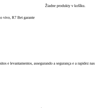
Žiadne produkty v košíku.
ao vivo, R7 Bet garante
itos e levantamentos, assegurando a segurança e a rapidez nas