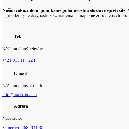
Našim zákazníkom ponúkame pohotovostnú službu nepretržite
.
najmodernejšie diagnostické zariadenia na nájdenie zdroja vašich pro
Tel.
Náš kontaktný telefón:
+421 911 114 224
E-mail
Náš kontaktný e-mail:
info@maxklima.eu
Adresa
Naše sídlo:
Semerovo 268, 941 32