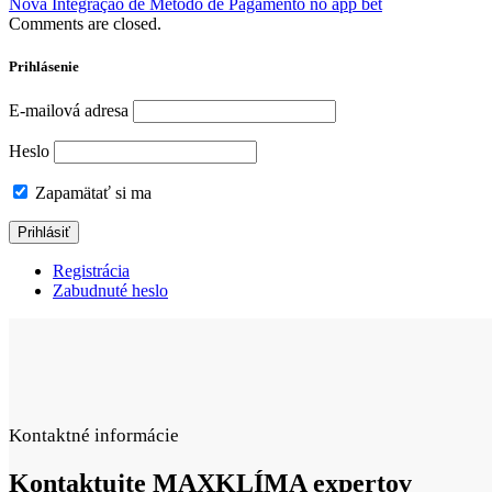
Nova Integração de Método de Pagamento no app bet
Comments are closed.
Prihlásenie
E-mailová adresa
Heslo
Zapamätať si ma
Registrácia
Zabudnuté heslo
Kontaktné informácie
Kontaktujte
MAXKLÍMA expertov