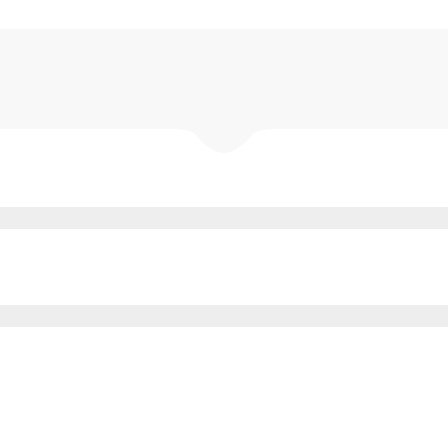
Created by W Design. All rights reserved.