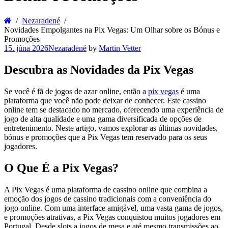
Nezaradené
Novidades Empolgantes na Pix Vegas: Um Olhar sobre os Bónus e
Promoções
15. júna 2026
Nezaradené
by
Martin Vetter
Descubra as Novidades da Pix Vegas
Se você é fã de jogos de azar online, então a
pix vegas
é uma
plataforma que você não pode deixar de conhecer. Este cassino
online tem se destacado no mercado, oferecendo uma experiência de
jogo de alta qualidade e uma gama diversificada de opções de
entretenimento. Neste artigo, vamos explorar as últimas novidades,
bónus e promoções que a Pix Vegas tem reservado para os seus
jogadores.
O Que É a Pix Vegas?
A Pix Vegas é uma plataforma de cassino online que combina a
emoção dos jogos de cassino tradicionais com a conveniência do
jogo online. Com uma interface amigável, uma vasta gama de jogos,
e promoções atrativas, a Pix Vegas conquistou muitos jogadores em
Portugal. Desde slots a jogos de mesa e até mesmo transmissões ao