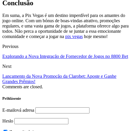
Conclusão
Em suma, a Pix Vegas é um destino imperdível para os amantes do
jogo online. Com um bónus de boas-vindas atrativo, promoções
regulares, e uma vasta gama de jogos, a plataforma oferece algo para
todos. Não perca a oportunidade de se juntar a essa emocionante
comunidade e começar a jogar na
pix vegas
hoje mesmo!
Previous
Explorando a Nova Integração de Fornecedor de Jogos no 8800 Bet
Next
Lançamento da Nova Promoção da Clarobet: Aposte e Ganhe
Grandes Prêmios!
Comments are closed.
Prihlásenie
E-mailová adresa
Heslo