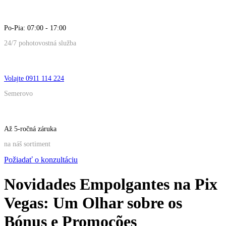
Po-Pia: 07:00 - 17:00
24/7 pohotovostná služba
Volajte 0911 114 224
Semerovo
Až 5-ročná záruka
na náš sortiment
Požiadať o konzultáciu
Novidades Empolgantes na Pix
Vegas: Um Olhar sobre os
Bónus e Promoções