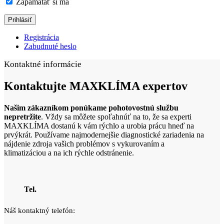
Zapamätať si ma
Registrácia
Zabudnuté heslo
Kontaktné informácie
Kontaktujte
MAXKLÍMA expertov
Našim zákazníkom ponúkame pohotovostnú službu
nepretržite
. Vždy sa môžete spoľahnúť na to, že sa experti
MAXKLÍMA dostanú k vám rýchlo a urobia prácu hneď na
prvýkrát. Používame najmodernejšie diagnostické zariadenia na
nájdenie zdroja vašich problémov s vykurovaním a
klimatizáciou a na ich rýchle odstránenie.
Tel.
Náš kontaktný telefón: