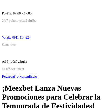
Po-Pia: 07:00 - 17:00
24/7 pohotovostná služba
Volajte 0911 114 224
Semerovo
Až 5-ročná záruka
na náš sortiment
Požiadať o konzultáciu
¡Meexbet Lanza Nuevas
Promociones para Celebrar la
Temporada de Festividades!