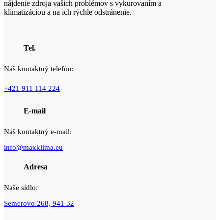
nájdenie zdroja vašich problémov s vykurovaním a
klimatizáciou a na ich rýchle odstránenie.
Tel.
Náš kontaktný telefón:
+421 911 114 224
E-mail
Náš kontaktný e-mail:
info@maxklima.eu
Adresa
Naše sídlo:
Semerovo 268, 941 32