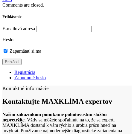
Comments are closed.
Prihlásenie
E-mailová adresa
Heslo
Zapamätať si ma
Registrácia
Zabudnuté heslo
Kontaktné informácie
Kontaktujte
MAXKLÍMA expertov
Našim zákazníkom ponúkame pohotovostnú službu
nepretržite
. Vždy sa môžete spoľahnúť na to, že sa experti
MAXKLÍMA dostanú k vám rýchlo a urobia prácu hneď na
prvýkrát. Používame najmodernejšie diagnostické zariadenia na