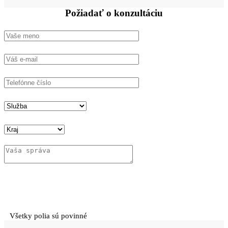
Požiadať o
konzultáciu
Všetky polia sú povinné