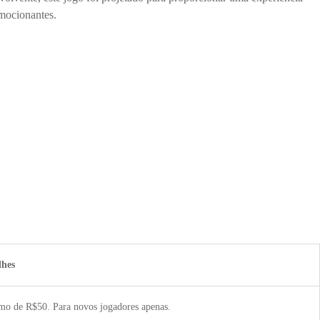
emocionantes.
lhes
mo de R$50. Para novos jogadores apenas.