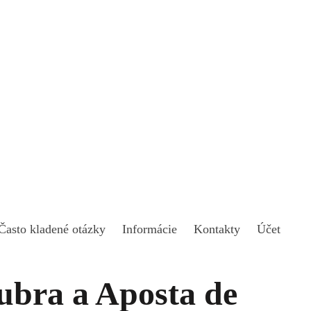
0
Často kladené otázky
Informácie
Kontakty
Účet
ubra a Aposta de