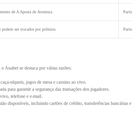
amento de A Aposta de Aventura.
Parti
 podem ser trocados por prêmios.
Parti
 o Anabet se destaca por várias razões:
aça-níqueis, jogos de mesa e cassino ao vivo.
ada para garantir a segurança das transações dos jogadores.
ivo, telefone e e-mail.
 disponíveis, incluindo cartões de crédito, transferências bancárias e c