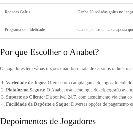
Rodadas Grátis
Ganhe 20 rodadas grátis no lanç
Programa de Fidelidade
Ganhe pontos em cada aposta que
Por que Escolher o Anabet?
Os jogadores têm várias opções quando se trata de cassinos online, mas
Variedade de Jogos:
Oferece uma ampla gama de jogos, incluindo c
Plataforma Segura:
O Anabet usa tecnologia de criptografia avanç
Suporte ao Cliente:
Disponível 24/7, com atendimento via chat ao v
Facilidade de Depósito e Saque:
Diversas opções de pagamento estão
Depoimentos de Jogadores