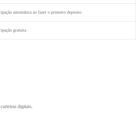
cipação automática ao fazer o primeiro depósito.
cipação gratuita.
arteiras digitais.