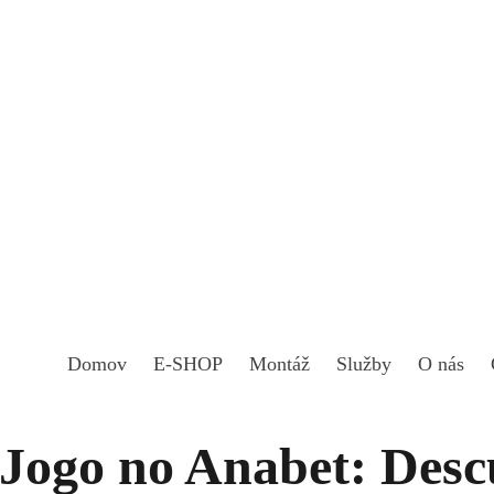
Domov
E-SHOP
Montáž
Služby
O nás
Jogo no Anabet: Desc