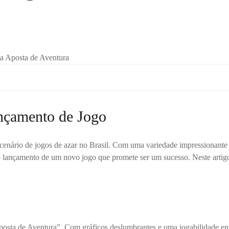
a Aposta de Aventura
nçamento de Jogo
 cenário de jogos de azar no Brasil. Com uma variedade impressionante 
o lançamento de um novo jogo que promete ser um sucesso. Neste arti
osta de Aventura”. Com gráficos deslumbrantes e uma jogabilidade envo