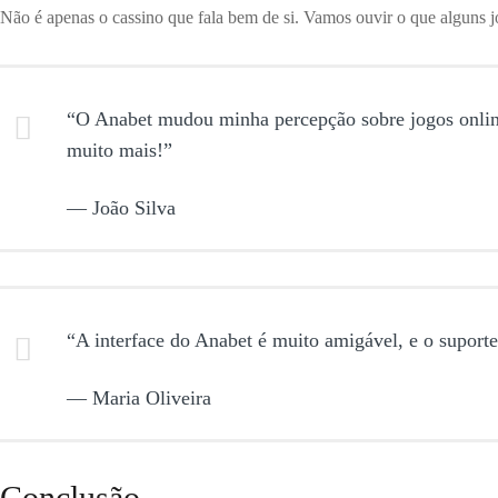
Não é apenas o cassino que fala bem de si. Vamos ouvir o que alguns j
“O Anabet mudou minha percepção sobre jogos online
muito mais!”
— João Silva
“A interface do Anabet é muito amigável, e o suport
— Maria Oliveira
Conclusão