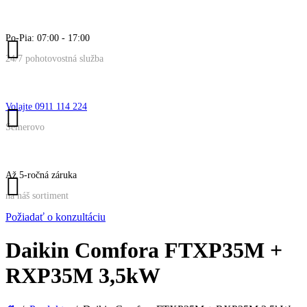
Po-Pia: 07:00 - 17:00
24/7 pohotovostná služba
Volajte 0911 114 224
Semerovo
Až 5-ročná záruka
na náš sortiment
Požiadať o konzultáciu
Daikin Comfora FTXP35M +
RXP35M 3,5kW