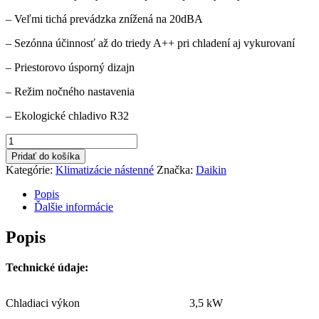
– Veľmi tichá prevádzka znížená na 20dBA
– Sezónna účinnosť až do triedy A++ pri chladení aj vykurovaní
– Priestorovo úsporný dizajn
– Režim nočného nastavenia
–
Ekologické
chladivo R32
množstvo
Daikin
Pridať do košíka
Comfora
Kategórie:
Klimatizácie nástenné
Značka:
Daikin
FTXP35M
+
Popis
RXP35M
Ďalšie informácie
3,5kW
Popis
Technické údaje:
Chladiaci výkon
3,5 kW