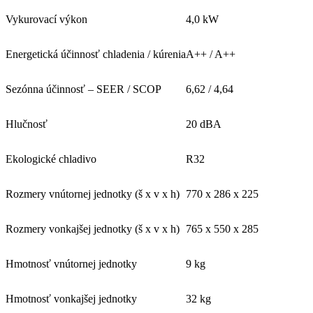
Vykurovací výkon
4,0 kW
Energetická účinnosť chladenia / kúrenia
A++ / A++
Sezónna účinnosť – SEER / SCOP
6,62 / 4,64
Hlučnosť
20 dBA
Ekologické chladivo
R32
Rozmery vnútornej jednotky (š x v x h)
770 x 286 x 225
Rozmery vonkajšej jednotky (š x v x h)
765 x 550 x 285
Hmotnosť vnútornej jednotky
9 kg
Hmotnosť vonkajšej jednotky
32 kg