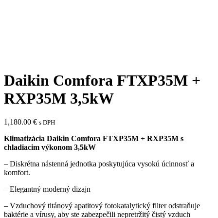
Daikin Comfora FTXP35M +
RXP35M 3,5kW
1,180.00
€
s DPH
Klimatizácia Daikin Comfora FTXP35M + RXP35M s
chladiacim výkonom 3,5kW
–
Diskrétna nástenná jednotka poskytujúca vysokú úcinnosť a
komfort.
– Elegantný moderný dizajn
– Vzduchový titánový apatitový fotokatalytický filter odstraňuje
baktérie a vírusy, aby ste zabezpečili nepretržitý čistý vzduch