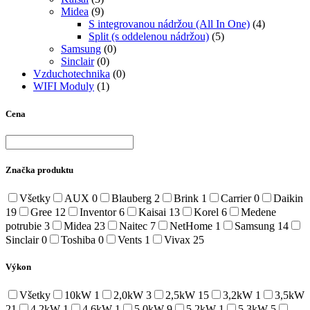
Midea
(9)
S integrovanou nádržou (All In One)
(4)
Split (s oddelenou nádržou)
(5)
Samsung
(0)
Sinclair
(0)
Vzduchotechnika
(0)
WIFI Moduly
(1)
Cena
Značka produktu
Všetky
AUX
0
Blauberg
2
Brink
1
Carrier
0
Daikin
19
Gree
12
Inventor
6
Kaisai
13
Korel
6
Medene
potrubie
3
Midea
23
Naitec
7
NetHome
1
Samsung
14
Sinclair
0
Toshiba
0
Vents
1
Vivax
25
Výkon
Všetky
10kW
1
2,0kW
3
2,5kW
15
3,2kW
1
3,5kW
21
4,2kW
1
4,6kW
1
5,0kW
9
5,2kW
1
5,3kW
5