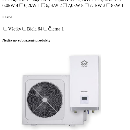
6,0kW
4
6,2kW
1
6,5kW
2
7,0kW
8
7,1kW
3
8kW
1
Farba
Všetky
Biela
64
Čierna
1
Nedávno zobrazené produkty