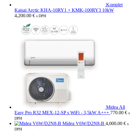
Komplet
Kaisai Arctic KHA-10RY1 + KMK-100RY3 10kW
4,200.00
€
s DPH
Midea All
Easy Pro R32 MEX-12-SP s WiFi - 3,5kW A+++
770.00
€
s
DPH
Midea V6W/D2N8-B
4,000.00
€
s
DPH