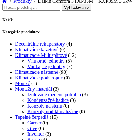
Produkty
Daikin Comfora FTXP35M + RXP35M 3,5kW
Hľadať:
Vyhľadávanie
Košík
Kategórie produktov
Decentrálne rekuperátory
(4)
Klimatizácie kazetové
(0)
Klimatizácie Multisplitové
(12)
Vnútorné jednotky
(5)
Vonkajšie jednotky
(7)
Klimatizácie nástenné
(98)
Klimatizácie podstropné
(0)
Montáž
(1)
Montážny materiál
(3)
Izolované medené potrubia
(3)
Kondenzačné hadice
(0)
Konzoly na stenu
(0)
Konzoly pod klimatizácie
(0)
Tepelné čerpadlá
(15)
Carrier
(0)
Gree
(0)
Inventor
(3)
Kaisai
(3)