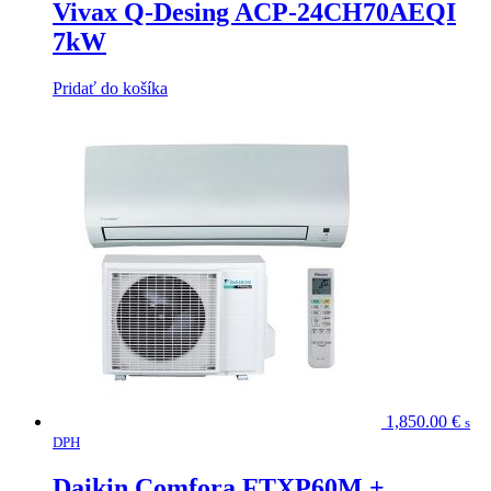
Vivax Q-Desing ACP-24CH70AEQI
7kW
Pridať do košíka
1,850.00
€
s
DPH
Daikin Comfora FTXP60M +